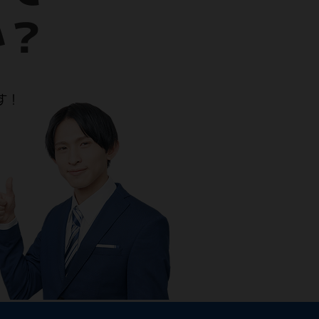
か？
す！
』